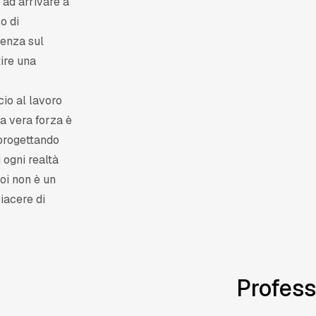
 ad arrivare a
o di
tenza sul
tire una
cio al lavoro
ra vera forza è
 progettando
i ogni realtà
noi non è un
iacere di
Profess