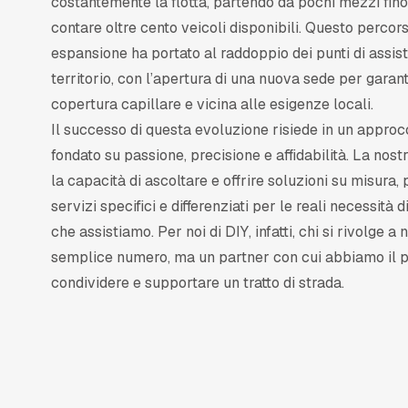
costantemente la flotta, partendo da pochi mezzi fino
contare oltre cento veicoli disponibili. Questo percors
espansione ha portato al raddoppio dei punti di assis
territorio, con l’apertura di una nuova sede per garan
copertura capillare e vicina alle esigenze locali.
Il successo di questa evoluzione risiede in un approc
fondato su passione, precisione e affidabilità. La nost
la capacità di ascoltare e offrire soluzioni su misura,
servizi specifici e differenziati per le reali necessità d
che assistiamo. Per noi di DIY, infatti, chi si rivolge a 
semplice numero, ma un partner con cui abbiamo il p
condividere e supportare un tratto di strada.